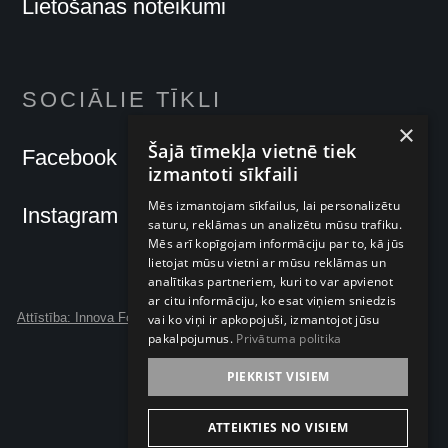
Lietošanas noteikumi
SOCIĀLIE TĪKLI
×
Šajā tīmekļa vietnē tiek
Facebook
izmantoti sīkfaili
Mēs izmantojam sīkfailus, lai personalizētu
Instagram
saturu, reklāmas un analizētu mūsu trafiku.
Mēs arī kopīgojam informāciju par to, kā jūs
lietojat mūsu vietni ar mūsu reklāmas un
analītikas partneriem, kuri to var apvienot
ar citu informāciju, ko esat viņiem sniedzis
Attīstība: Innova Forte
vai ko viņi ir apkopojuši, izmantojot jūsu
pakalpojumus.
Privātuma politika
PIEKRIST VISIEM
ATTEIKTIES NO VISIEM