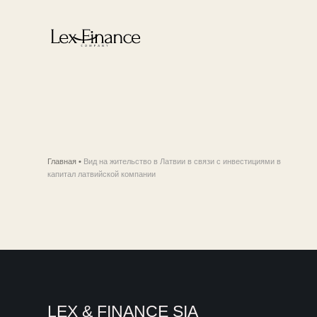
Главная
•
Вид на жительство в Латвии в связи с инвестициями в
капитал латвийской компании
LEX & FINANCE SIA