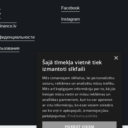
1
Facebook
7
Instagram
finance.lv
фиденциальности
льзования
×
Šajā tīmekļa vietnē tiek
izmantoti sīkfaili
Mēs izmantojam sīkfailus, lai personalizētu
saturu, reklāmas un analizētu mūsu trafiku.
Mēs arī kopīgojam informāciju par to, kā jūs
lietojat mūsu vietni ar mūsu reklāmas un
analītikas partneriem, kuri to var apvienot
ar citu informāciju, ko esat viņiem sniedzis
vai ko viņi ir apkopojuši, izmantojot jūsu
pakalpojumus.
Privātuma politika
PIEKRIST VISIEM