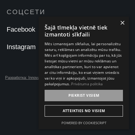
СОЦСЕТИ
×
Šajā tīmekļa vietnē tiek
Facebook
izmantoti sīkfaili
Mēs izmantojam sīkfailus, lai personalizētu
Instagram
saturu, reklāmas un analizētu mūsu trafiku.
Mēs arī kopīgojam informāciju par to, kā jūs
lietojat mūsu vietni ar mūsu reklāmas un
analītikas partneriem, kuri to var apvienot
ar citu informāciju, ko esat viņiem sniedzis
Разработка: Innova Forte
vai ko viņi ir apkopojuši, izmantojot jūsu
pakalpojumus.
Privātuma politika
PIEKRIST VISIEM
ATTEIKTIES NO VISIEM
POWERED BY COOKIESCRIPT