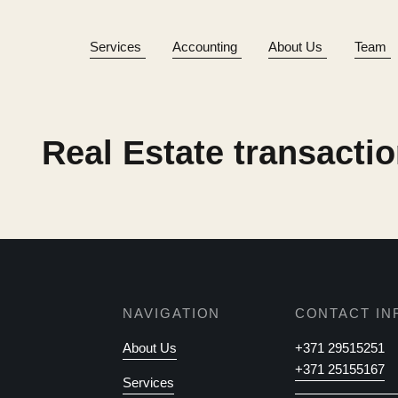
Services
Accounting
About Us
Team
Real Estate transacti
NAVIGATION
CONTACT IN
About Us
+371 29515251
+371 25155167
Services