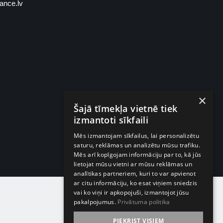
ance.lv
×
Šajā tīmekļa vietnē tiek
izmantoti sīkfaili
Mēs izmantojam sīkfailus, lai personalizētu
saturu, reklāmas un analizētu mūsu trafiku.
Mēs arī kopīgojam informāciju par to, kā jūs
lietojat mūsu vietni ar mūsu reklāmas un
analītikas partneriem, kuri to var apvienot
ar citu informāciju, ko esat viņiem sniedzis
vai ko viņi ir apkopojuši, izmantojot jūsu
pakalpojumus.
Privātuma politika
PIEKRIST VISIEM