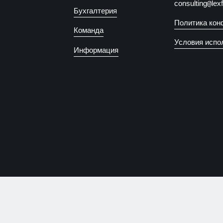
consulting
@
lex
Бухгалтерия
Политика кон
Команда
Условия испо
Информация