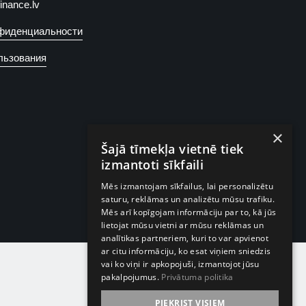
finance.lv
фиденциальности
льзования
×
Šajā tīmekļa vietnē tiek
izmantoti sīkfaili
Mēs izmantojam sīkfailus, lai personalizētu
saturu, reklāmas un analizētu mūsu trafiku.
Mēs arī kopīgojam informāciju par to, kā jūs
lietojat mūsu vietni ar mūsu reklāmas un
analītikas partneriem, kuri to var apvienot
ar citu informāciju, ko esat viņiem sniedzis
vai ko viņi ir apkopojuši, izmantojot jūsu
pakalpojumus.
Privātuma politika
PIEKRIST VISIEM