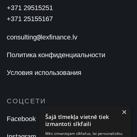
+371 29515251
+371 25155167
@
consulting
lexfinance.lv
Политика конфиденциальности
Условия использования
СОЦСЕТИ
×
Šajā tīmekļa vietnē tiek
Facebook
izmantoti sīkfaili
Mēs izmantojam sīkfailus, lai personalizētu
Instagram