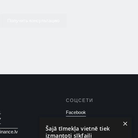
Получить консультацию
СОЦСЕТИ
1
Facebook
7
×
Instagram
Šajā tīmekļa vietnē tiek
finance.lv
izmantoti sīkfaili