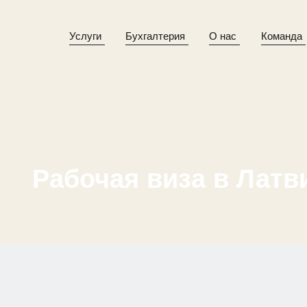
Услуги
Бухгалтерия
О нас
Команда
Рабочая виза в Латв