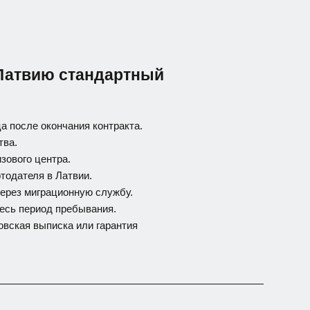
Латвию стандартный
а после окончания контракта.
тва.
изового центра.
тодателя в Латвии.
через миграционную службу.
 весь период пребывания.
ковская выписка или гарантия