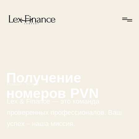
Получение
Главная
•
Услуги
номеров PVN
Lex & Finance — это команда
проверенных профессионалов. Ваш
успех – наша миссия.