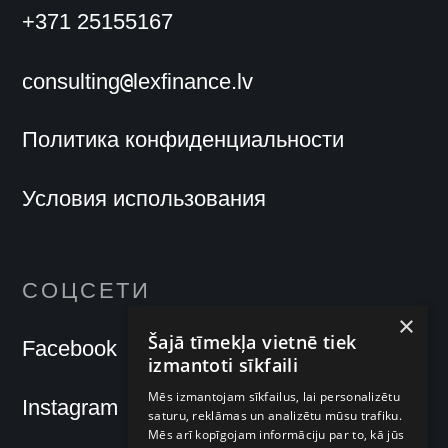
+371 25155167
@
consulting
lexfinance.lv
Политика конфиденциальности
Условия использования
СОЦСЕТИ
×
Šajā tīmekļa vietnē tiek
Facebook
izmantoti sīkfaili
Mēs izmantojam sīkfailus, lai personalizētu
Instagram
saturu, reklāmas un analizētu mūsu trafiku.
Mēs arī kopīgojam informāciju par to, kā jūs