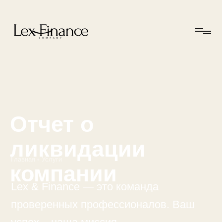
Отчет о
ликвидации
Главная
•
Услуги
компании
Lex & Finance — это команда
проверенных профессионалов. Ваш