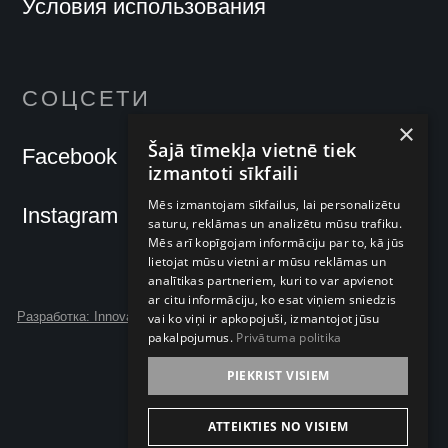
Условия использования
СОЦСЕТИ
×
Šajā tīmekļa vietnē tiek
Facebook
izmantoti sīkfaili
Mēs izmantojam sīkfailus, lai personalizētu
Instagram
saturu, reklāmas un analizētu mūsu trafiku.
Mēs arī kopīgojam informāciju par to, kā jūs
lietojat mūsu vietni ar mūsu reklāmas un
analītikas partneriem, kuri to var apvienot
ar citu informāciju, ko esat viņiem sniedzis
Разработка: Innova Forte
vai ko viņi ir apkopojuši, izmantojot jūsu
pakalpojumus.
Privātuma politika
PIEKRIST VISIEM
ATTEIKTIES NO VISIEM