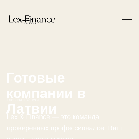
Готовые
компании в
Главная
•
Услуги
Латвии
Lex & Finance — это команда
проверенных профессионалов. Ваш