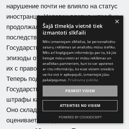
нарушение почти не влияло на статус
иностранца. Человек платил штраф и
×
Šajā tīmekļa vietnē tiek
продолжал жить спокойно, не думая о
izmantoti sīkfaili
последствиях для вида на жительство.
Mēs izmantojam sīkfailus, lai personalizētu
Государство рассматривало такие
saturu, reklāmas un analizētu mūsu trafiku.
Mēs arī kopīgojam informāciju par to, kā jūs
эпизоды отдельно и редко связывало
lietojat mūsu vietni ar mūsu reklāmas un
analītikas partneriem, kuri to var apvienot
их с правом проживания.
ar citu informāciju, ko esat viņiem sniedzis
vai ko viņi ir apkopojuši, izmantojot jūsu
Теперь подход стал системным.
pakalpojumus.
Privātuma politika
Государство больше не смотрит на
PIEKRIST VISIEM
штрафы как на изолированные случаи.
ATTEIKTIES NO VISIEM
Оно складывает их вместе и
POWERED BY COOKIESCRIPT
оценивает поведение человека в