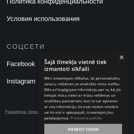
Политика конфиденциальности
Условия использования
СОЦСЕТИ
×
Šajā tīmekļa vietnē tiek
Facebook
izmantoti sīkfaili
Mēs izmantojam sīkfailus, lai personalizētu
Instagram
saturu, reklāmas un analizētu mūsu trafiku.
Mēs arī kopīgojam informāciju par to, kā jūs
lietojat mūsu vietni ar mūsu reklāmas un
analītikas partneriem, kuri to var apvienot
ar citu informāciju, ko esat viņiem sniedzis
Разработка: Innova Forte
vai ko viņi ir apkopojuši, izmantojot jūsu
pakalpojumus.
Privātuma politika
PIEKRIST VISIEM