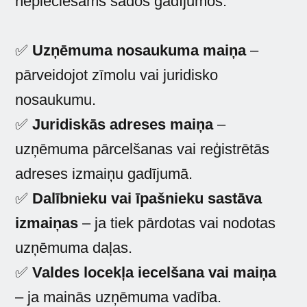
nepieciešams šādos gadījumos:
✅
Uzņēmuma nosaukuma maiņa
–
pārveidojot zīmolu vai juridisko
nosaukumu.
✅
Juridiskās adreses maiņa
–
uzņēmuma pārcelšanas vai reģistrētās
adreses izmaiņu gadījumā.
✅
Dalībnieku vai īpašnieku sastāva
izmaiņas
– ja tiek pārdotas vai nodotas
uzņēmuma daļas.
✅
Valdes locekļa iecelšana vai maiņa
– ja mainās uzņēmuma vadība.