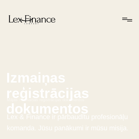
Izmaiņas
reģistrācijas
Mājas
•
Izmaiņas reģistrācijas dokumentos
dokumentos
Lex & Finance ir pārbaudītu profesionāļu
komanda. Jūsu panākumi ir mūsu misija.