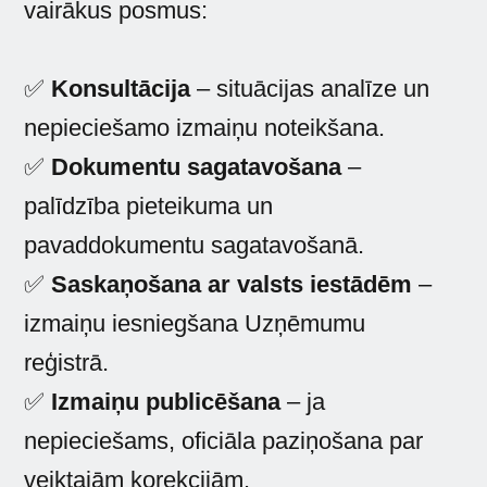
vairākus posmus:
✅
Konsultācija
– situācijas analīze un
nepieciešamo izmaiņu noteikšana.
✅
Dokumentu sagatavošana
–
palīdzība pieteikuma un
pavaddokumentu sagatavošanā.
✅
Saskaņošana ar valsts iestādēm
–
izmaiņu iesniegšana Uzņēmumu
reģistrā.
✅
Izmaiņu publicēšana
– ja
nepieciešams, oficiāla paziņošana par
veiktajām korekcijām.