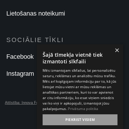
Lietošanas noteikumi
SOCIĀLIE TĪKLI
×
Šajā tīmekļa vietnē tiek
Facebook
izmantoti sīkfaili
Mēs izmantojam sīkfailus, lai personalizētu
Instagram
saturu, reklāmas un analizētu mūsu trafiku.
Mēs arī kopīgojam informāciju par to, kā jūs
lietojat mūsu vietni ar mūsu reklāmas un
analītikas partneriem, kuri to var apvienot
ar citu informāciju, ko esat viņiem sniedzis
Attīstība: Innova Forte
vai ko viņi ir apkopojuši, izmantojot jūsu
pakalpojumus.
Privātuma politika
PIEKRIST VISIEM