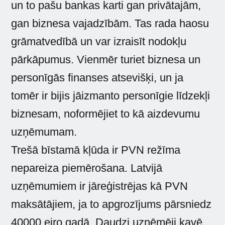
un to pašu bankas karti gan privātajām,
gan biznesa vajadzībām. Tas rada haosu
grāmatvedībā un var izraisīt nodokļu
pārkāpumus. Vienmēr turiet biznesa un
personīgās finanses atsevišķi, un ja
tomēr ir bijis jāizmanto personīgie līdzekļi
biznesam, noformējiet to kā aizdevumu
uzņēmumam.
Trešā bīstamā kļūda ir PVN režīma
nepareiza piemērošana. Latvijā
uzņēmumiem ir jāreģistrējas kā PVN
maksātājiem, ja to apgrozījums pārsniedz
40000 eiro gadā. Daudzi uzņēmēji kavē