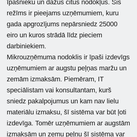
īpašnieku un dažus citus nodokļus. Šis
režīms ir pieejams uzņēmumiem, kuru
gada apgrozījums nepārsniedz 25000
eiro un kuros strādā līdz pieciem
darbiniekiem.
Mikrouzņēmuma nodoklis ir īpaši izdevīgs
uzņēmumiem ar augstu peļņas maržu un
zemām izmaksām. Piemēram, IT
speciālistam vai konsultantam, kurš
sniedz pakalpojumus un kam nav lielu
materiālu izmaksu, šī sistēma var būt ļoti
izdevīga. Tomēr uzņēmumiem ar augstām
izmaksām un zemu peļņu šī sistēma var