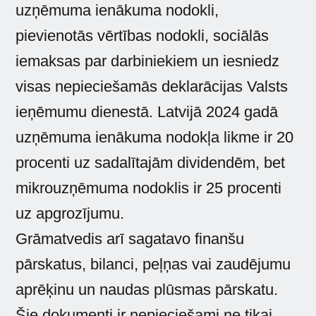
uzņēmuma ienākuma nodokli,
pievienotās vērtības nodokli, sociālās
iemaksas par darbiniekiem un iesniedz
visas nepieciešamās deklarācijas Valsts
ieņēmumu dienestā. Latvijā 2024 gadā
uzņēmuma ienākuma nodokļa likme ir 20
procenti uz sadalītajām dividendēm, bet
mikrouzņēmuma nodoklis ir 25 procenti
uz apgrozījumu.
Grāmatvedis arī sagatavo finanšu
pārskatus, bilanci, peļņas vai zaudējumu
aprēķinu un naudas plūsmas pārskatu.
Šie dokumenti ir nepieciešami ne tikai