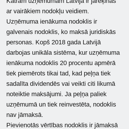
Katram uzņēmumam Latvijā ir jārēķinās
ar vairākiem nodokļu veidiem.
Uzņēmuma ienākuma nodoklis ir
galvenais nodoklis, ko maksā juridiskās
personas. Kopš 2018 gada Latvijā
darbojas unikāla sistēma, kur uzņēmuma
ienākuma nodoklis 20 procentu apmērā
tiek piemērots tikai tad, kad peļņa tiek
sadalīta dividendēs vai veikti citi likumā
noteiktie maksājumi. Ja peļņa paliek
uzņēmumā un tiek reinvestēta, nodoklis
nav jāmaksā.
Pievienotās vērtības nodoklis ir jāmaksā