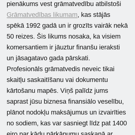
pienākums vest grāmatvedību atbilstoši
Grāmatvedības likumam
, kas stājās
spēkā 1992 gadā un ir grozīts vairāk nekā
50 reizes. Šis likums nosaka, ka visiem
komersantiem ir jāuztur finanšu ieraksti
un jāsagatavo gada pārskati.
Profesionāls grāmatvedis neveic tikai
skaitļu saskaitīšanu vai dokumentu
kārtošanu mapēs. Viņš palīdz jums
saprast jūsu biznesa finansiālo veselību,
plānot nodokļu maksājumus un izvairīties
no sodiem, kas var sasniegt līdz pat 1400
eiro par kādu pārkāpumu saskaņā ar