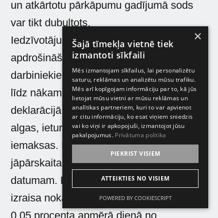
un atkārtotu pārkāpumu gadījumā sods
var tikt dubultots.
×
Iedzīvotāju ienākuma nodokļa un sociālās
Šajā tīmekļa vietnē tiek
izmantoti sīkfaili
apdrošināšanas iemaksu deklarācija par
Mēs izmantojam sīkfailus, lai personalizētu
darbiniekiem ir jāiesniedz katru mēnesi
saturu, reklāmas un analizētu mūsu trafiku.
Mēs arī kopīgojam informāciju par to, kā jūs
līdz nākamā mēneša 15 datumam. Šajā
lietojat mūsu vietni ar mūsu reklāmas un
analītikas partneriem, kuri to var apvienot
deklarācijā ir jānorāda visu darbinieku
ar citu informāciju, ko esat viņiem sniedzis
vai ko viņi ir apkopojuši, izmantojot jūsu
algas, ieturētie nodokļi un sociālās
pakalpojumus.
Privātuma politika
iemaksas. Paši nodokļi un iemaksas ir
PIEKRIST VISIEM
jāpārskaita valsts budžetā arī līdz 15
ATTEIKTIES NO VISIEM
datumam. Kavējumi šajos maksājumos
izraisa nokavējuma naudas piemērošanu
POWERED BY COOKIESCRIPT
0,05 procenta apmērā dienā no